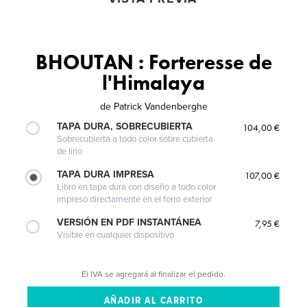
BHOUTAN : Forteresse de
l'Himalaya
de
Patrick Vandenberghe
TAPA DURA, SOBRECUBIERTA
104,00 €
Sobrecubierta a todo color sobre cubierta
de lino
TAPA DURA IMPRESA
107,00 €
Libro en tapa dura con diseño a todo color
impreso directamente en el forro exterior
VERSIÓN EN PDF INSTANTÁNEA
7,95 €
Visible en cualquier dispositivo
El IVA se agregará al finalizar el pedido.