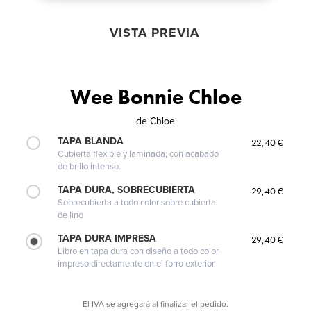
VISTA PREVIA
Wee Bonnie Chloe
de
Chloe
TAPA BLANDA
22,40 €
Cubierta flexible y laminada, con acabado
de brillo intenso.
TAPA DURA, SOBRECUBIERTA
29,40 €
Sobrecubierta a todo color sobre cubierta
de lino
TAPA DURA IMPRESA
29,40 €
Libro en tapa dura con diseño a todo color
impreso directamente en el forro exterior
El IVA se agregará al finalizar el pedido.