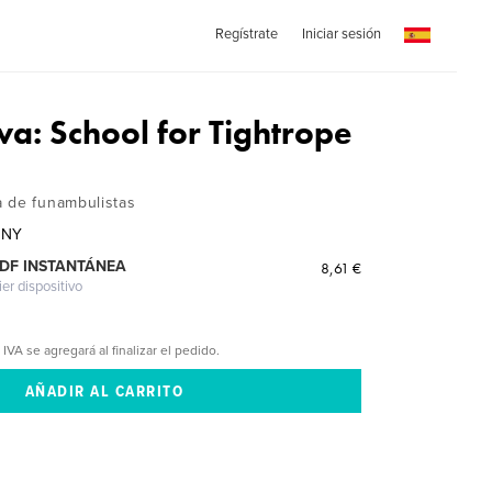
Regístrate
Iniciar sesión
a: School for Tightrope
 de funambulistas
 NY
PDF INSTANTÁNEA
8,61 €
ier dispositivo
 IVA se agregará al finalizar el pedido.