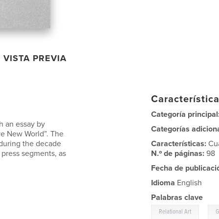
VISTA PREVIA
Característica
Categoría principal
h an essay by
Categorías adicion
ve New World”. The
during the decade
Características:
Cu
 press segments, as
N.º de páginas:
98
Fecha de publicaci
Idioma
English
Palabras clave
,
Relational Art
G