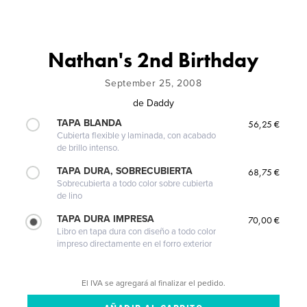
Nathan's 2nd Birthday
September 25, 2008
de
Daddy
TAPA BLANDA
56,25 €
Cubierta flexible y laminada, con acabado
de brillo intenso.
TAPA DURA, SOBRECUBIERTA
68,75 €
Sobrecubierta a todo color sobre cubierta
de lino
TAPA DURA IMPRESA
70,00 €
Libro en tapa dura con diseño a todo color
impreso directamente en el forro exterior
El IVA se agregará al finalizar el pedido.