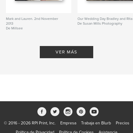
Mark and Lauren. 2nd November
Our Wedding Day Bradley and Rita
2013
De Susan Mills Photography
De Millsee
VER MÁS
© 2016 - 2026 RPI Print, Inc.
Empresa
Trabaja en Blurb
Precios
Política de Privacidad
Política de Cookies
Asistencia