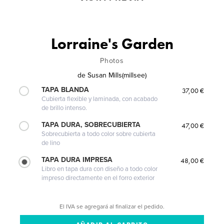
Lorraine's Garden
Photos
de
Susan Mills(millsee)
TAPA BLANDA
37,00 €
Cubierta flexible y laminada, con acabado
de brillo intenso.
TAPA DURA, SOBRECUBIERTA
47,00 €
Sobrecubierta a todo color sobre cubierta
de lino
TAPA DURA IMPRESA
48,00 €
Libro en tapa dura con diseño a todo color
impreso directamente en el forro exterior
El IVA se agregará al finalizar el pedido.