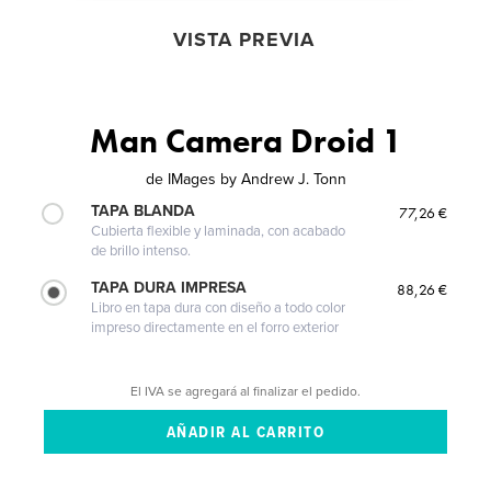
VISTA PREVIA
Man Camera Droid 1
de
IMages by Andrew J. Tonn
TAPA BLANDA
77,26 €
Cubierta flexible y laminada, con acabado
de brillo intenso.
TAPA DURA IMPRESA
88,26 €
Libro en tapa dura con diseño a todo color
impreso directamente en el forro exterior
El IVA se agregará al finalizar el pedido.