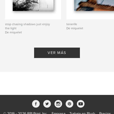
stop chasing shadows just enjoy
tenerife
the light
De miquelet
De miquelet
VER MÁS
© 2016 - 2026 RPI Print, Inc.
Empresa
Trabaja en Blurb
Precios