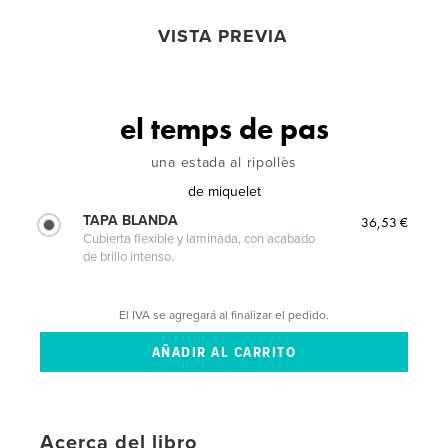
VISTA PREVIA
el temps de pas
una estada al ripollès
de
miquelet
TAPA BLANDA
36,53 €
Cubierta flexible y laminada, con acabado
de brillo intenso.
El IVA se agregará al finalizar el pedido.
Acerca del libro