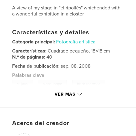
A view of my stage in "el ripollès" whichended with
a wonderful exhibition in a closter
Características y detalles
Categoría principal:
Fotografía artística
Características:
Cuadrado pequeño, 18×18 cm
N.º de páginas:
40
Fecha de publicación:
sep. 08, 2008
Palabras clave
,
,
,
st. joan
blanc i negre
black and white
VER MÁS
,
cow
nature
,
church
,
light
,
closter
,
ripollès
,
Acerca del creador
pirineu
,
catalan
,
pyrenees
,
vaca
,
natura
,
muntanya
,
claustre
,
ripoll
,