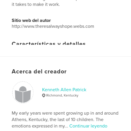
it takes to make it work.
Sitio web del autor
http://www.theresalwayshope.webs.com
Características y detalles
Categoría principal:
Autoayuda
Características:
13×20 cm
N.º de páginas:
32
Acerca del creador
Fecha de publicación:
jul. 09, 2012
Idioma
English
Kenneth Allen Patrick
Palabras clave
Richmond, Kentucky
,
relationships
love
My early years were spent growing up in and around
Athens, Kentucky, the last of 10 children. The
emotions expressed in my...
Continuar leyendo