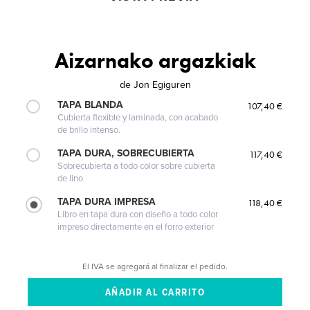
Aizarnako argazkiak
de
Jon Egiguren
TAPA BLANDA
107,40 €
Cubierta flexible y laminada, con acabado
de brillo intenso.
TAPA DURA, SOBRECUBIERTA
117,40 €
Sobrecubierta a todo color sobre cubierta
de lino
TAPA DURA IMPRESA
118,40 €
Libro en tapa dura con diseño a todo color
impreso directamente en el forro exterior
El IVA se agregará al finalizar el pedido.