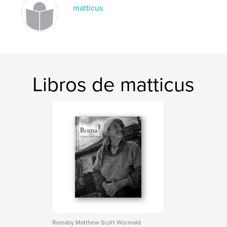
matticus
Libros de matticus
Romaby Matthew Scott Wormald