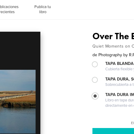
blicaciones
Publica tu
recientes
libro
Over The 
Quiet Moments on 
de
Photography by R.
TAPA BLANDA
Cubierta flexible
TAPA DURA, 
Sobrecubierta a t
TAPA DURA I
Libro en tapa dur
directamente en e
El