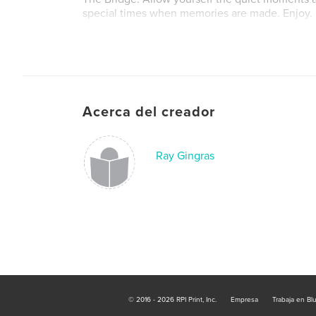
special times when memories are made. Enjoy.
Acerca del creador
Ray Gingras
© 2016 - 2026 RPI Print, Inc.
Empresa
Trabaja en Bl