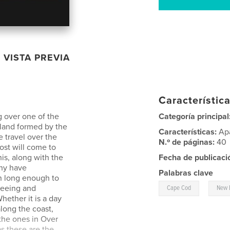
VISTA PREVIA
Característica
g over one of the
Categoría principal
sland formed by the
Características:
Ap
 travel over the
N.º de páginas:
40
ost will come to
is, along with the
Fecha de publicaci
any have
Palabras clave
n long enough to
,
 seeing and
Cape Cod
New 
hether it is a day
along the coast,
the ones in Over
s these are the