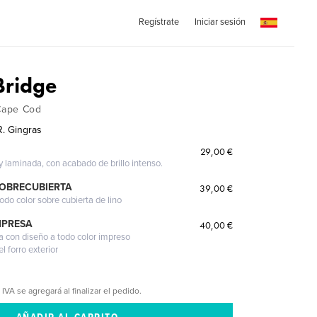
Regístrate
Iniciar sesión
Bridge
Cape Cod
R. Gingras
29,00 €
 y laminada, con acabado de brillo intenso.
SOBRECUBIERTA
39,00 €
odo color sobre cubierta de lino
MPRESA
40,00 €
a con diseño a todo color impreso
l forro exterior
 IVA se agregará al finalizar el pedido.