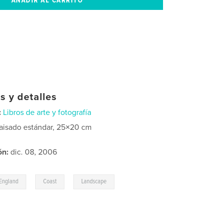
s y detalles
:
Libros de arte y fotografía
aisado estándar, 25×20 cm
ón:
dic. 08, 2006
,
,
England
Coast
Landscape