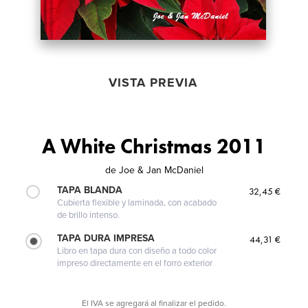
VISTA PREVIA
A White Christmas 2011
de
Joe & Jan McDaniel
TAPA BLANDA
32,45 €
Cubierta flexible y laminada, con acabado
de brillo intenso.
TAPA DURA IMPRESA
44,31 €
Libro en tapa dura con diseño a todo color
impreso directamente en el forro exterior
El IVA se agregará al finalizar el pedido.