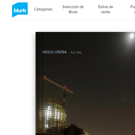
Selección de
Éxitos de
Pu
Categorías
Blurb
venta