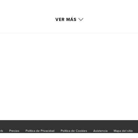
VER MÁS
urb
Precios
Política de Privacidad
Política de Cookies
Asistencia
Mapa del sitio