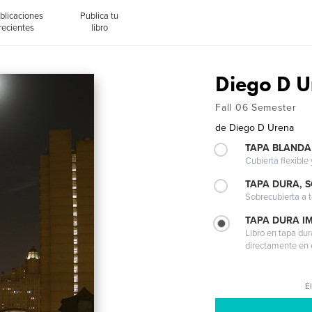
blicaciones
Publica tu
recientes
libro
Diego D U
Fall 06 Semester
de
Diego D Urena
TAPA BLANDA
Cubierta flexible
TAPA DURA, 
Sobrecubierta a t
TAPA DURA I
Libro en tapa dur
directamente en e
El