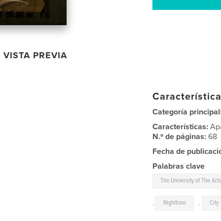
VISTA PREVIA
Característica
Categoría principal
Características:
Ap
N.º de páginas:
68
Fecha de publicaci
Palabras clave
The University of The Art
,
Nighttime
,
City