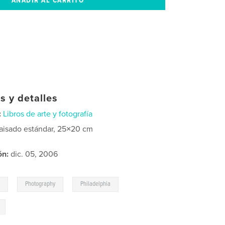
s y detalles
:
Libros de arte y fotografía
aisado estándar, 25×20 cm
ón:
dic. 05, 2006
,
,
s
Photography
Philadelphia