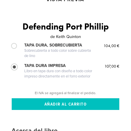
Defending Port Phillip
de
Keith Quinton
TAPA DURA, SOBRECUBIERTA
104,00 €
Sobrecubierta a todo color sobre cubierta
de lino
TAPA DURA IMPRESA
107,00 €
Libro en tapa dura con diseño a todo color
impreso directamente en el forro exterior
El IVA se agregará al finalizar el pedido.
Acerca del libro