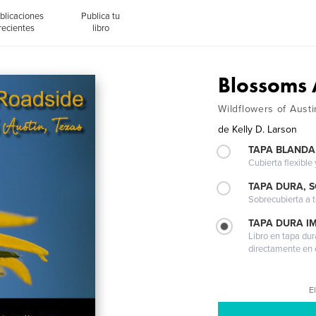
blicaciones
Publica tu
recientes
libro
Blossoms 
Wildflowers of Austi
de
Kelly D. Larson
TAPA BLANDA
Cubierta flexible
TAPA DURA, 
Sobrecubierta a t
TAPA DURA I
Libro en tapa dur
directamente en e
El