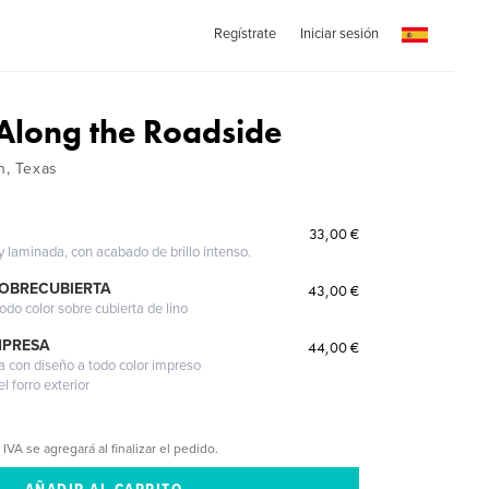
Regístrate
Iniciar sesión
Along the Roadside
n, Texas
33,00 €
 y laminada, con acabado de brillo intenso.
SOBRECUBIERTA
43,00 €
odo color sobre cubierta de lino
MPRESA
44,00 €
a con diseño a todo color impreso
l forro exterior
 IVA se agregará al finalizar el pedido.