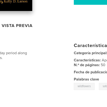
VISTA PREVIA
Característica
-day period along
Categoría principal
s.
Características:
Ap
N.º de páginas:
50
Fecha de publicaci
Palabras clave
,
wildflowers
so