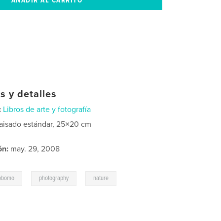
s y detalles
:
Libros de arte y fotografía
aisado estándar, 25×20 cm
ón:
may. 29, 2008
,
,
fobomo
photography
nature