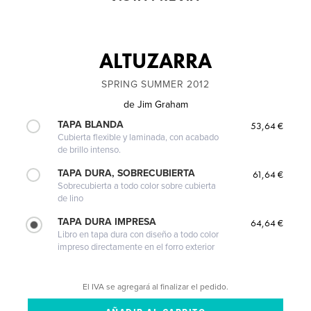
ALTUZARRA
SPRING SUMMER 2012
de
Jim Graham
TAPA BLANDA
53,64 €
Cubierta flexible y laminada, con acabado
de brillo intenso.
TAPA DURA, SOBRECUBIERTA
61,64 €
Sobrecubierta a todo color sobre cubierta
de lino
TAPA DURA IMPRESA
64,64 €
Libro en tapa dura con diseño a todo color
impreso directamente en el forro exterior
El IVA se agregará al finalizar el pedido.