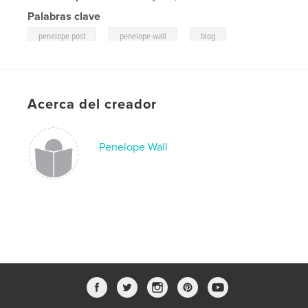
Palabras clave
,
,
,
penelope post
penelope wall
blog
,
journal
vermont
Acerca del creador
Penelope Wall