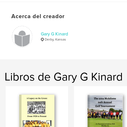
Tapa dura impresa: 9798210350923
Fecha de publicación:
may. 22, 2008
Acerca del creador
Idioma
English
Palabras clave
Gary G Kinard
,
Butler
Terance
Derby, Kansas
Libros de Gary G Kinard