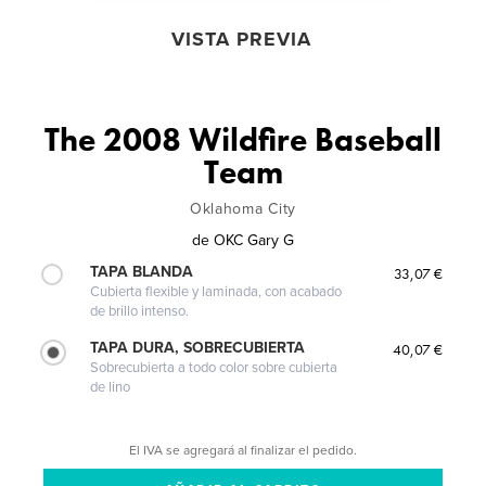
VISTA PREVIA
The 2008 Wildfire Baseball
Team
Oklahoma City
de
OKC Gary G
TAPA BLANDA
33,07 €
Cubierta flexible y laminada, con acabado
de brillo intenso.
TAPA DURA, SOBRECUBIERTA
40,07 €
Sobrecubierta a todo color sobre cubierta
de lino
El IVA se agregará al finalizar el pedido.