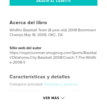
Acerca del libro
Wildfire Baseball Team (8-year-old) 2008 Boomtown
Champs May 18, 2008, OKC, OK.
Sitio web del autor
https://mypictureman.smugmug.com/Sports/Basebal
l/Oklahoma-City-Baseball-2008/Coach-T-The-Wildfir
e-2008-1/
Características y detalles
Categoría principal:
Deportes y aventura
Características:
Cuadrado pequeño, 18×18 cm
N.º de páginas:
20
VER MÁS
ISBN