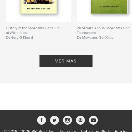
History of the McAdams Golf Club
2024 94th Annual McAdams Golf
of Wichita, Ks
Tournament
De Gary G Kinard
De McAdams Golf Club
VER MÁS
© 2016 - 2026 RPI Print, Inc.
Empresa
Trabaja en Blurb
Precios