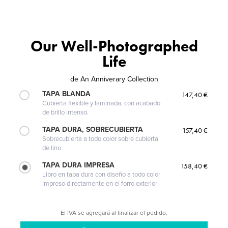
Our Well-Photographed
Life
de
An Anniverary Collection
TAPA BLANDA
147,40 €
Cubierta flexible y laminada, con acabado
de brillo intenso.
TAPA DURA, SOBRECUBIERTA
157,40 €
Sobrecubierta a todo color sobre cubierta
de lino
TAPA DURA IMPRESA
158,40 €
Libro en tapa dura con diseño a todo color
impreso directamente en el forro exterior
El IVA se agregará al finalizar el pedido.