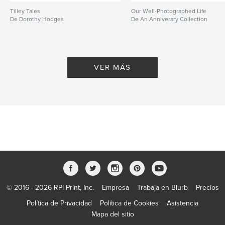
Tilley Tales
Our Well-Photographed Life
De Dorothy Hodges
De An Anniverary Collection
VER MÁS
© 2016 - 2026 RPI Print, Inc.
Empresa
Trabaja en Blurb
Precios
Política de Privacidad
Política de Cookies
Asistencia
Mapa del sitio