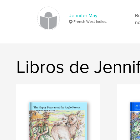
Jennifer May
Bo
French West Indies.
no
Libros de Jenni