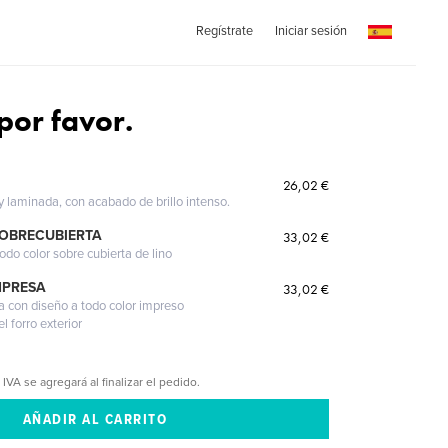
Regístrate
Iniciar sesión
por favor.
26,02 €
 y laminada, con acabado de brillo intenso.
SOBRECUBIERTA
33,02 €
odo color sobre cubierta de lino
MPRESA
33,02 €
a con diseño a todo color impreso
l forro exterior
 IVA se agregará al finalizar el pedido.