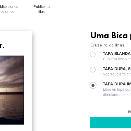
blicaciones
Publica tu
recientes
libro
Uma Bica 
Cruzeiro da Ilhas.
TAPA BLANDA
Cubierta flexible
TAPA DURA, 
Sobrecubierta a t
TAPA DURA I
Libro en tapa dur
directamente en e
El