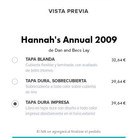
VISTA PREVIA
Hannah's Annual 2009
de
Dan and Becs Lay
TAPA BLANDA
32,64 €
Cubierta flexible y laminada, con acabado
de brillo intenso.
TAPA DURA, SOBRECUBIERTA
39,64 €
Sobrecubierta a todo color sobre cubierta
de lino
TAPA DURA IMPRESA
39,64 €
Libro en tapa dura con diseño a todo color
impreso directamente en el forro exterior
El IVA se agregará al finalizar el pedido.