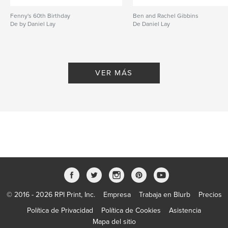
Fenny's 60th Birthday
Ben and Rachel Gibbins
De by Daniel Lay
De Daniel Lay
VER MÁS
© 2016 - 2026 RPI Print, Inc.
Empresa
Trabaja en Blurb
Precios
Política de Privacidad
Política de Cookies
Asistencia
Mapa del sitio