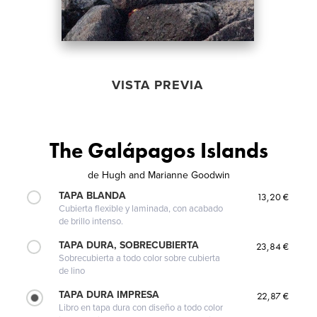
VISTA PREVIA
The Galápagos Islands
de
Hugh and Marianne Goodwin
TAPA BLANDA
13,20 €
Cubierta flexible y laminada, con acabado
de brillo intenso.
TAPA DURA, SOBRECUBIERTA
23,84 €
Sobrecubierta a todo color sobre cubierta
de lino
TAPA DURA IMPRESA
22,87 €
Libro en tapa dura con diseño a todo color