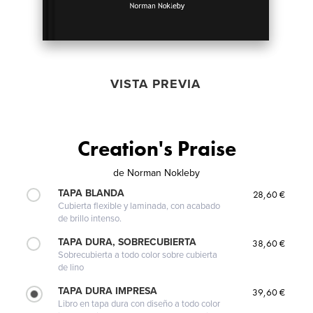
VISTA PREVIA
Creation's Praise
de
Norman Nokleby
TAPA BLANDA
28,60 €
Cubierta flexible y laminada, con acabado
de brillo intenso.
TAPA DURA, SOBRECUBIERTA
38,60 €
Sobrecubierta a todo color sobre cubierta
de lino
TAPA DURA IMPRESA
39,60 €
Libro en tapa dura con diseño a todo color