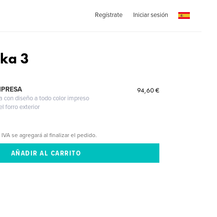
Regístrate
Iniciar sesión
dka 3
MPRESA
94,60 €
a con diseño a todo color impreso
l forro exterior
 IVA se agregará al finalizar el pedido.