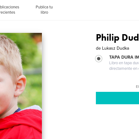
blicaciones
Publica tu
recientes
libro
Philip Du
de
Lukasz Dudka
TAPA DURA I
Libro en tapa dur
directamente en e
El