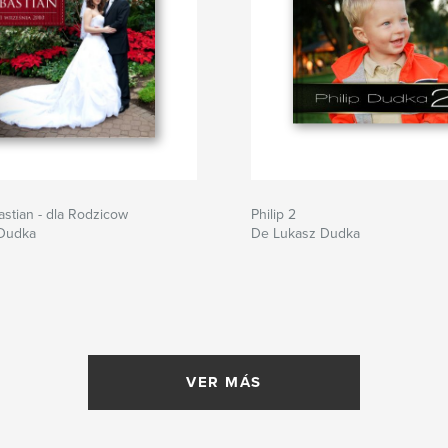
astian - dla Rodzicow
Philip 2
Dudka
De Lukasz Dudka
VER MÁS