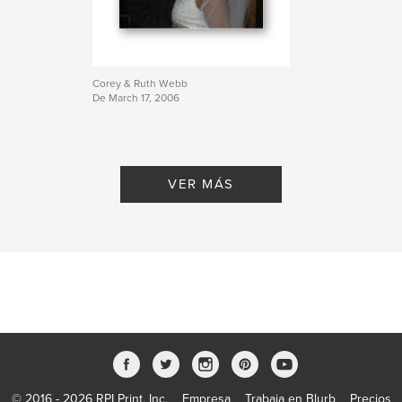
Agra
,
children
,
travel
,
India
Corey & Ruth Webb
De March 17, 2006
VER MÁS
© 2016 - 2026 RPI Print, Inc.
Empresa
Trabaja en Blurb
Precios