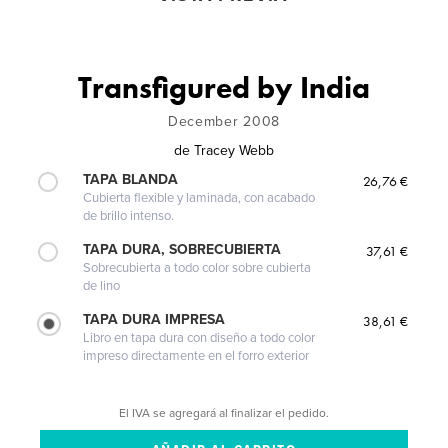
Transfigured by India
December 2008
de
Tracey Webb
TAPA BLANDA
26,76 €
Cubierta flexible y laminada, con acabado
de brillo intenso.
TAPA DURA, SOBRECUBIERTA
37,61 €
Sobrecubierta a todo color sobre cubierta
de lino
TAPA DURA IMPRESA
38,61 €
Libro en tapa dura con diseño a todo color
impreso directamente en el forro exterior
El IVA se agregará al finalizar el pedido.