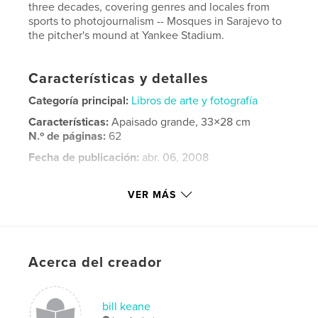
three decades, covering genres and locales from
sports to photojournalism -- Mosques in Sarajevo to
the pitcher's mound at Yankee Stadium.
Características y detalles
Categoría principal:
Libros de arte y fotografía
Características:
Apaisado grande, 33×28 cm
N.º de páginas:
62
Fecha de publicación:
abr. 06, 2008
Palabras clave
VER MÁS
,
,
,
new york
new orleans
ground zero
,
australia
animals
,
Acerca del creador
sports
,
baseball
,
action
,
landscape
,
travel
,
people
,
nyc
,
photography
,
bill keane
macro
,
flowers
,
cityscape
,
night
,