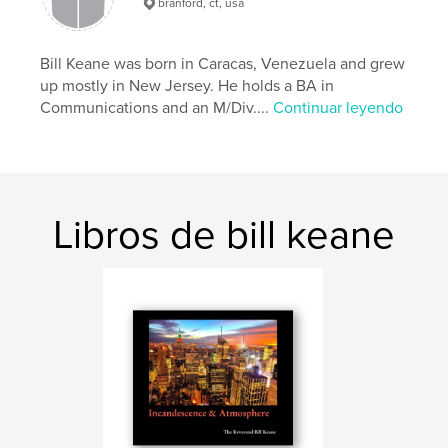
branford, ct, usa
sarajevo
,
roma
,
gypsy
,
katrina
,
Bill Keane was born in Caracas, Venezuela and grew
fireworks
,
scenic
,
croatia
,
cakovec
up mostly in New Jersey. He holds a BA in
Communications and an M/Div....
Continuar leyendo
Libros de bill keane