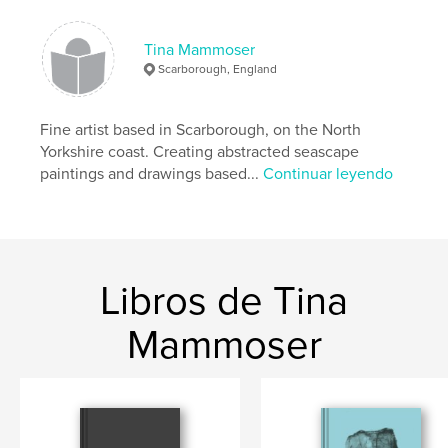
Sitio web del autor
http://www.tina-m.com
Tina Mammoser
Scarborough, England
Características y detalles
Categoría principal:
Libros de arte y fotografía
Fine artist based in Scarborough, on the North
Características:
Cuadrado pequeño, 18×18 cm
Yorkshire coast. Creating abstracted seascape
N.º de páginas:
26
paintings and drawings based...
Continuar leyendo
Fecha de publicación:
abr. 06, 2011
Idioma
English
Palabras clave
,
,
,
,
abstract art
paintings
england
coast
Libros de Tina
art
Mammoser