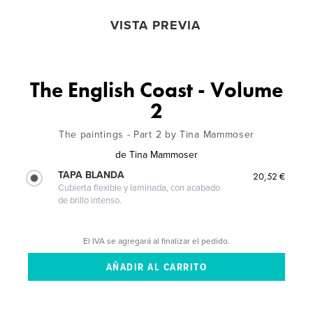
VISTA PREVIA
The English Coast - Volume
2
The paintings - Part 2 by Tina Mammoser
de
Tina Mammoser
TAPA BLANDA
20,52 €
Cubierta flexible y laminada, con acabado
de brillo intenso.
El IVA se agregará al finalizar el pedido.