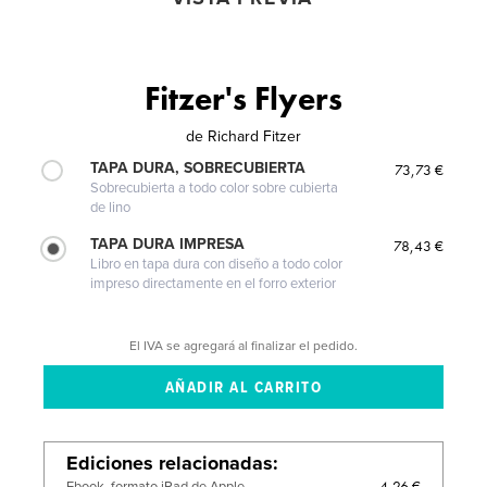
Fitzer's Flyers
de
Richard Fitzer
TAPA DURA, SOBRECUBIERTA
73,73 €
Sobrecubierta a todo color sobre cubierta
de lino
TAPA DURA IMPRESA
78,43 €
Libro en tapa dura con diseño a todo color
impreso directamente en el forro exterior
El IVA se agregará al finalizar el pedido.
Ediciones relacionadas
4,26 €
Ebook, formato iPad de Apple