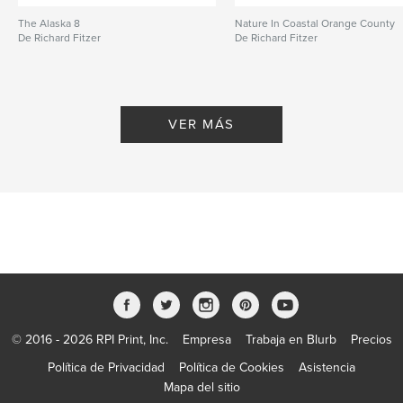
The Alaska 8
Nature In Coastal Orange County
De Richard Fitzer
De Richard Fitzer
VER MÁS
© 2016 - 2026 RPI Print, Inc.
Empresa
Trabaja en Blurb
Precios
Política de Privacidad
Política de Cookies
Asistencia
Mapa del sitio