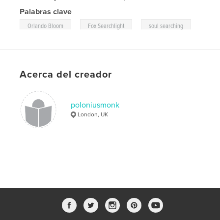
Palabras clave
,
,
,
Orlando Bloom
Fox Searchlight
soul searching
film
Acerca del creador
poloniusmonk
London, UK