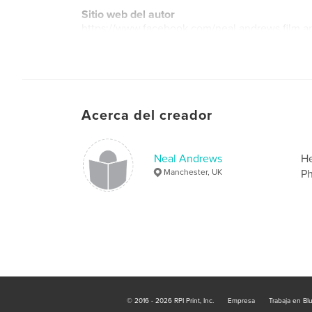
Sitio web del autor
https://www.facebook.com/neal.andrews.film.
Acerca del creador
Neal Andrews
He
Manchester, UK
Ph
© 2016 - 2026 RPI Print, Inc.
Empresa
Trabaja en Bl