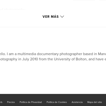
and.photography
VER MÁS
llo. I am a multimedia documentary photographer based in Manc
otography in July 2010 from the University of Bolton, and have 
urb
Precios
Política de Privacidad
Política de Cookies
Asistencia
Mapa del sitio