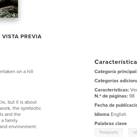
VISTA PREVIA
Característica
rtaken on a hill
Categoría principal
Categorías adicion
Características:
Ve
N.º de páginas:
98
e, but it is about
Fecha de publicaci
d work, the symbiotic
ls and the
Idioma
English
 a family
Palabras clave
 and environment.
,
Photography
La