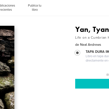
blicaciones
Publica tu
recientes
libro
Yan, Tyan
Life on a Cumbrian H
de
Neal Andrews
TAPA DURA I
Libro en tapa dur
directamente en e
El