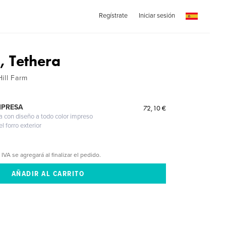
Regístrate
Iniciar sesión
, Tethera
ill Farm
MPRESA
72,10 €
a con diseño a todo color impreso
l forro exterior
 IVA se agregará al finalizar el pedido.