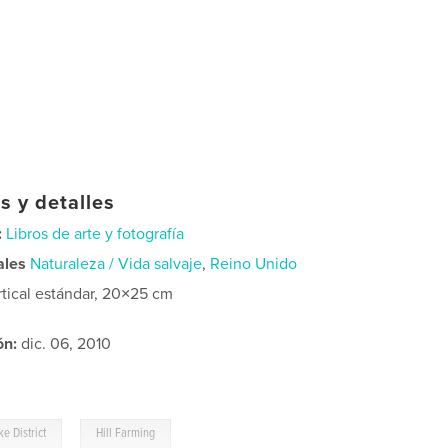
s y detalles
:
Libros de arte y fotografía
ales
Naturaleza / Vida salvaje
,
Reino Unido
rtical estándar, 20×25 cm
ón:
dic. 06, 2010
,
ke District
Hill Farming