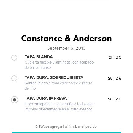
Constance & Anderson
September 6, 2010
TAPA BLANDA
21,12 €
Cubierta flexible y laminada, con acabado
de brillo intenso.
TAPA DURA, SOBRECUBIERTA
28,12 €
Sobrecubierta a todo color sobre cubierta
de lino
TAPA DURA IMPRESA
28,12 €
Libro en tapa dura con diseño a todo color
impreso directamente en el forro exterior
El IVA se agregará al finalizar el pedido.