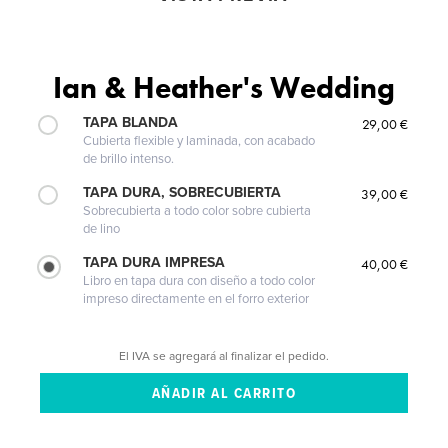
Ian & Heather's Wedding
TAPA BLANDA
29,00 €
Cubierta flexible y laminada, con acabado
de brillo intenso.
TAPA DURA, SOBRECUBIERTA
39,00 €
Sobrecubierta a todo color sobre cubierta
de lino
TAPA DURA IMPRESA
40,00 €
Libro en tapa dura con diseño a todo color
impreso directamente en el forro exterior
El IVA se agregará al finalizar el pedido.