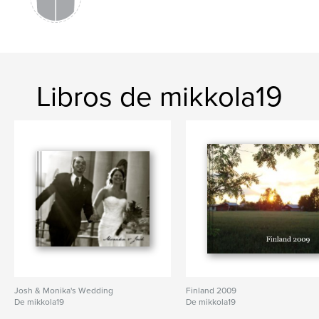
Libros de mikkola19
Josh & Monika's Wedding
Finland 2009
De mikkola19
De mikkola19