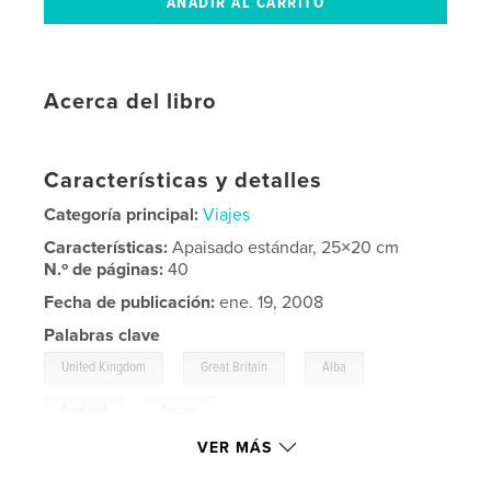
Acerca del libro
Características y detalles
Categoría principal:
Viajes
Características:
Apaisado estándar, 25×20 cm
N.º de páginas:
40
Fecha de publicación:
ene. 19, 2008
Palabras clave
,
,
,
United Kingdom
Great Britain
Alba
,
Scotland
Europe
VER MÁS
,
travel
,
landscape
,
nature
,
hiking