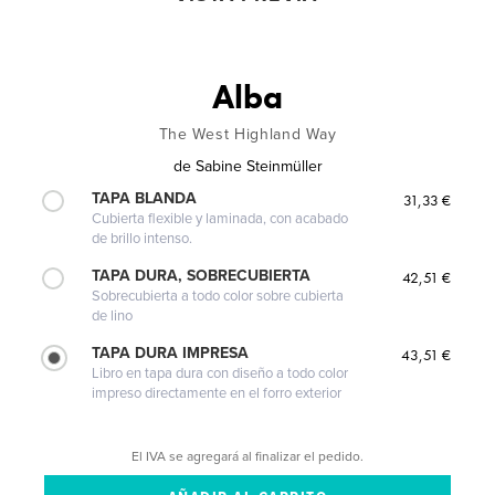
Alba
The West Highland Way
de
Sabine Steinmüller
TAPA BLANDA
31,33 €
Cubierta flexible y laminada, con acabado
de brillo intenso.
TAPA DURA, SOBRECUBIERTA
42,51 €
Sobrecubierta a todo color sobre cubierta
de lino
TAPA DURA IMPRESA
43,51 €
Libro en tapa dura con diseño a todo color
impreso directamente en el forro exterior
El IVA se agregará al finalizar el pedido.