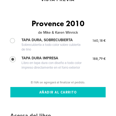
Provence 2010
de
Mike & Karen Winnick
TAPA DURA, SOBRECUBIERTA
160,18 €
Sobrecubierta a todo color sobre cubierta
de lino
TAPA DURA IMPRESA
188,79 €
Libro en tapa dura con diseño a todo color
impreso directamente en el forro exterior
El IVA se agregará al finalizar el pedido.
Acerca del libro