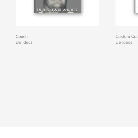
Coach
Custom Co
De ldecs
De ldecs