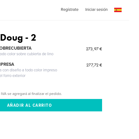
Regístrate
Iniciar sesión
 Doug - 2
SOBRECUBIERTA
273,97 €
odo color sobre cubierta de lino
MPRESA
277,72 €
a con diseño a todo color impreso
l forro exterior
 IVA se agregará al finalizar el pedido.