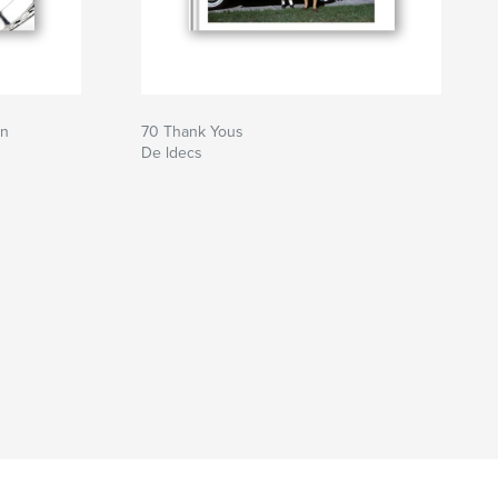
gn
70 Thank Yous
De ldecs