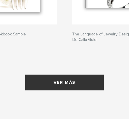
okbook Sample
The Language of Jewelry Desi
De Calla Gold
VER MÁS