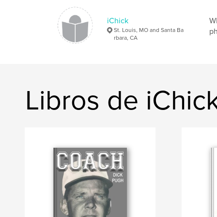
iChick
WE
St. Louis, MO and Santa Ba
ph
rbara, CA
Libros de iChic