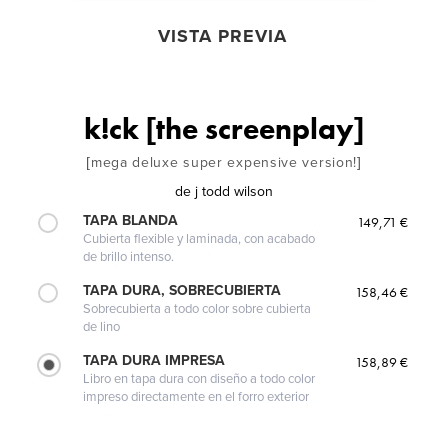
VISTA PREVIA
k!ck [the screenplay]
[mega deluxe super expensive version!]
de
j todd wilson
TAPA BLANDA
149,71 €
Cubierta flexible y laminada, con acabado
de brillo intenso.
TAPA DURA, SOBRECUBIERTA
158,46 €
Sobrecubierta a todo color sobre cubierta
de lino
TAPA DURA IMPRESA
158,89 €
Libro en tapa dura con diseño a todo color
impreso directamente en el forro exterior