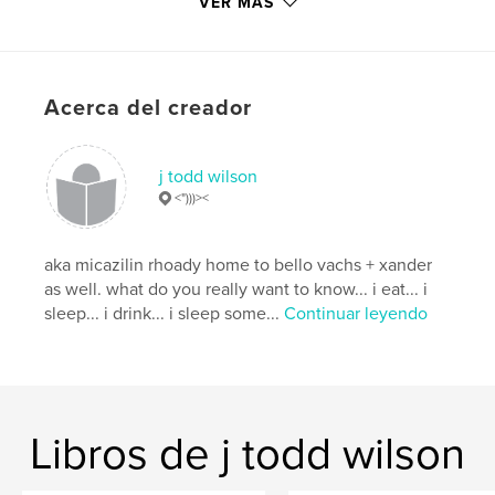
VER MÁS
Fecha de publicación:
jun. 19, 2010
Idioma
English
Palabras clave
,
,
,
,
Acerca del creador
angst
teens
vultures
suicide
,
kick
death
j todd wilson
<")))><
aka micazilin rhoady home to bello vachs + xander
as well. what do you really want to know... i eat... i
sleep... i drink... i sleep some...
Continuar leyendo
Libros de j todd wilson