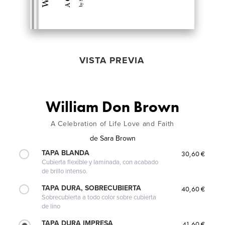
VISTA PREVIA
William Don Brown
A Celebration of Life Love and Faith
de
Sara Brown
TAPA BLANDA
30,60 €
Cubierta flexible y laminada, con acabado
de brillo intenso.
TAPA DURA, SOBRECUBIERTA
40,60 €
Sobrecubierta a todo color sobre cubierta
de lino
TAPA DURA IMPRESA
41,60 €