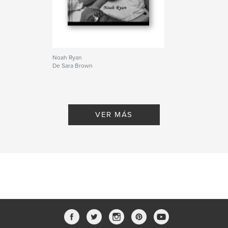
Noah Ryan
De Sara Brown
VER MÁS