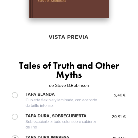
VISTA PREVIA
Tales of Truth and Other
Myths
de
Steve B.Robinson
TAPA BLANDA
6,40 €
Cubierta flexible y laminada, con acabado
de brillo intenso.
TAPA DURA, SOBRECUBIERTA
20,91 €
Sobrecubierta a todo color sobre cubierta
de lino
TAPA DURA IMPRESA
18,97 €