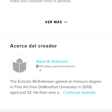
make you consider food in general.
VER MÁS
Características y detalles
Categoría principal:
Literatura y ficción
Acerca del creador
Características:
13×20 cm
N.º de páginas:
76
Fecha de publicación:
may. 29, 2010
Steve B. Robinson
Palabras clave
Hinckley, Leicestershire,U
K
,
,
,
Alternate
horror
fantasy
crossdressing
The Eclectic Mr.Robinson gained an honours degree
,
,
fiction
fact
in Fine Art from DeMontfort University in 2008,
aged just 52. He then won a...
Continuar leyendo