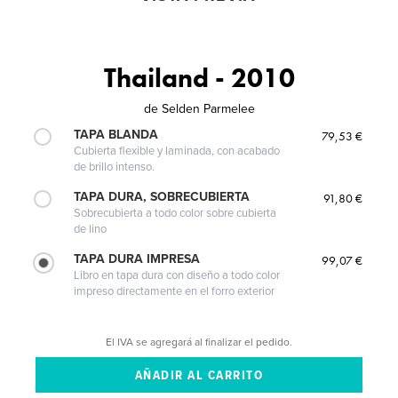
Thailand - 2010
de
Selden Parmelee
TAPA BLANDA
79,53 €
Cubierta flexible y laminada, con acabado
de brillo intenso.
TAPA DURA, SOBRECUBIERTA
91,80 €
Sobrecubierta a todo color sobre cubierta
de lino
TAPA DURA IMPRESA
99,07 €
Libro en tapa dura con diseño a todo color
impreso directamente en el forro exterior
El IVA se agregará al finalizar el pedido.