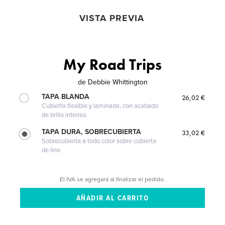
VISTA PREVIA
My Road Trips
de
Debbie Whittington
TAPA BLANDA
26,02 €
Cubierta flexible y laminada, con acabado
de brillo intenso.
TAPA DURA, SOBRECUBIERTA
33,02 €
Sobrecubierta a todo color sobre cubierta
de lino
El IVA se agregará al finalizar el pedido.