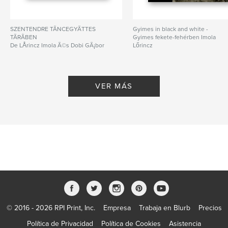
SZENTENDRE TÃNCEGYÃTTES
Gyimes in black and white -
TÃRÃBEN
Gyimes fekete-fehérben Imola
De LÅrincz Imola Ã©s Dobi GÃ¡bor
Lőrincz
De Imola Lőrincz
VER MÁS
© 2016 - 2026 RPI Print, Inc.
Empresa
Trabaja en Blurb
Precios
Política de Privacidad
Política de Cookies
Asistencia