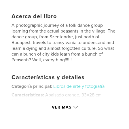
Acerca del libro
A photographic journey of a folk dance group
learning from the actual peasants in the village. The
dance group, from Szentendre, just north of
Budapest, travels to transylvania to understand and
learn a dying and almost forgotten culture. So what
can a bunch of city kids learn from a bunch of
Peasants? Well, everything!!!!!!
Características y detalles
Categoría principal:
Libros de arte y fotografía
Características:
Apaisado grande, 33×28 cm
N.º de páginas:
132
VER MÁS
Fecha de publicación:
dic. 06, 2007
Palabras clave
,
,
,
,
photography
folk
dance
kalotaszeg