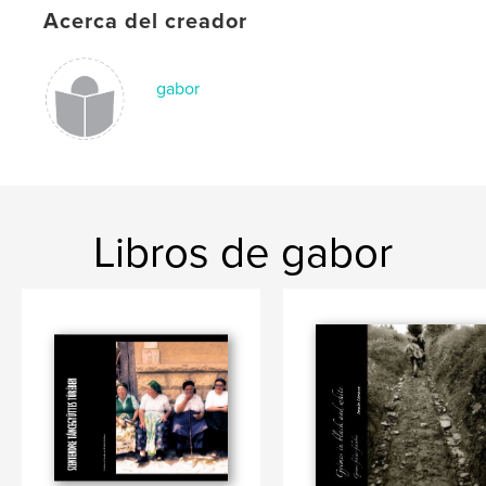
Acerca del creador
,
ture
hungarian
,
transylvania
,
erdely
,
romania
,
gabor
peasants
,
hungary
Libros de gabor