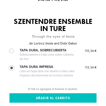
SZENTENDRE ENSEMBLE
IN TURE
Through the eyes of Imola
de
Lorincz Imola and Dobi Gabor
TAPA DURA, SOBRECUBIERTA
110,36 €
Sobrecubierta a todo color sobre cubierta
de lino
TAPA DURA IMPRESA
113,36 €
Libro en tapa dura con diseño a todo color
impreso directamente en el forro exterior
El IVA se agregará al finalizar el pedido.