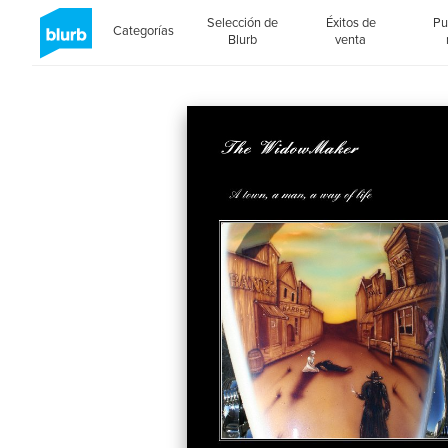
Selección de
Éxitos de
Pu
Categorías
Blurb
venta