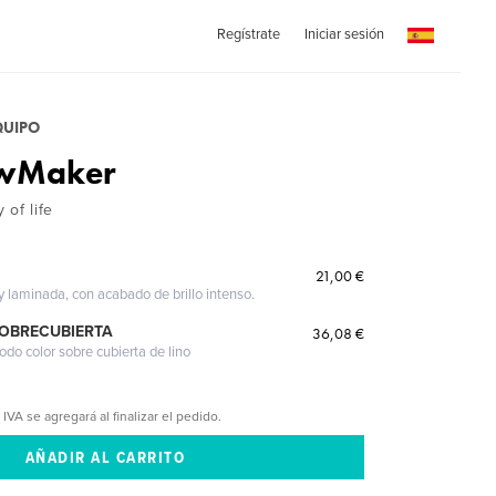
Regístrate
Iniciar sesión
QUIPO
owMaker
 of life
21,00 €
 y laminada, con acabado de brillo intenso.
SOBRECUBIERTA
36,08 €
odo color sobre cubierta de lino
 IVA se agregará al finalizar el pedido.