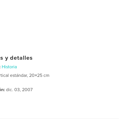
s y detalles
:
Historia
rtical estándar, 20×25 cm
ón:
dic. 03, 2007