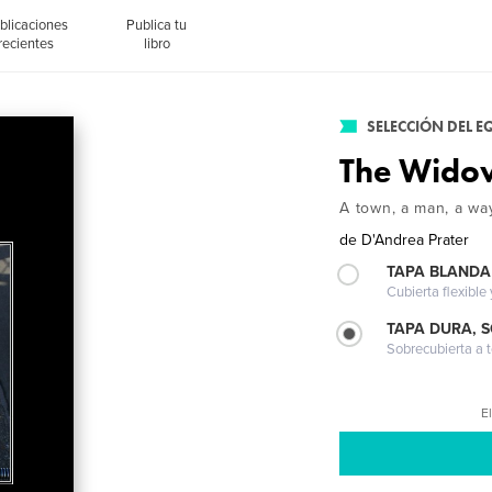
blicaciones
Publica tu
recientes
libro
SELECCIÓN DEL E
The Wid
A town, a man, a way
de
D'Andrea Prater
TAPA BLANDA
Cubierta flexible
TAPA DURA, 
Sobrecubierta a t
El