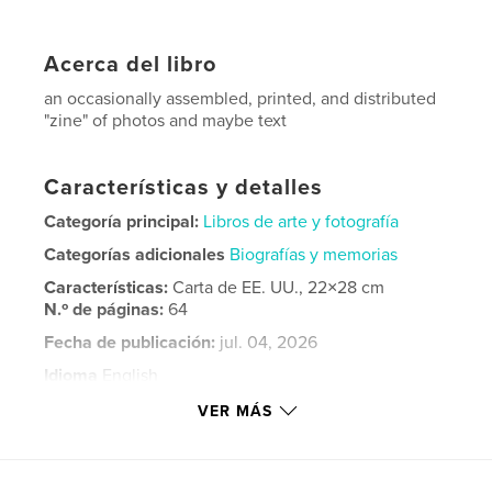
Acerca del libro
an occasionally assembled, printed, and distributed
"zine" of photos and maybe text
Características y detalles
Categoría principal:
Libros de arte y fotografía
Categorías adicionales
Biografías y memorias
Características:
Carta de EE. UU., 22×28 cm
N.º de páginas:
64
Fecha de publicación:
jul. 04, 2026
Idioma
English
Palabras clave
VER MÁS
,
,
Minnesota
rural
landscape