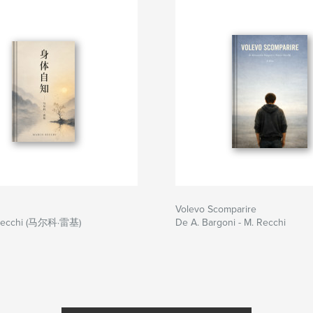
Volevo Scomparire
Recchi (马尔科·雷基)
De A. Bargoni - M. Recchi