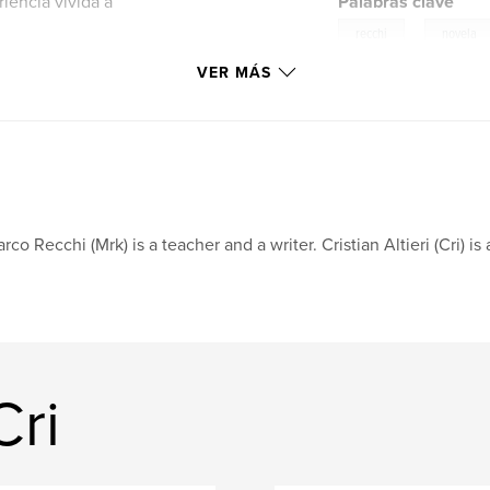
iencia vivida a
Palabras clave
,
recchi
novela
VER MÁS
rco Recchi (Mrk) is a teacher and a writer. Cristian Altieri (Cri) i
Cri