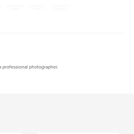
,
,
,
body
mind
trauma
s a professional photographer.