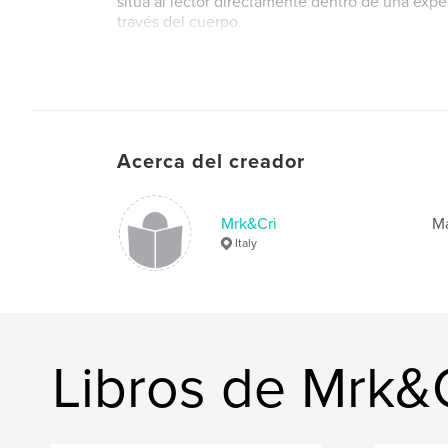
sitúa al lector directamente dentro de una exper
través del cuerpo.
Acerca del creador
Mrk&Cri
Ma
Italy
Libros de Mrk&