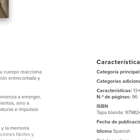
Característica
su cuerpo reacciona
Categoría principal
ión entrecortada y
Categorías adicion
Características:
13
omienza a emerger,
N.º de páginas:
96
entos, sino a
ISBN
osturas e impulsos
Tapa blanda: 9798
Fecha de publicaci
 y la memoria
Idioma
Spanish
ciones fáciles y