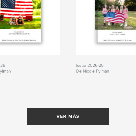
-26
Issue 2026-25
Pylman
De Nicole Pylman
VER MÁS