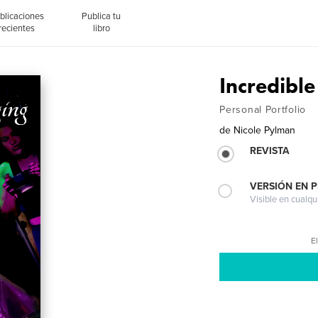
blicaciones
Publica tu
recientes
libro
Incredibl
Personal Portfolio
de
Nicole Pylman
REVISTA
VERSIÓN EN 
Visible en cualqu
El