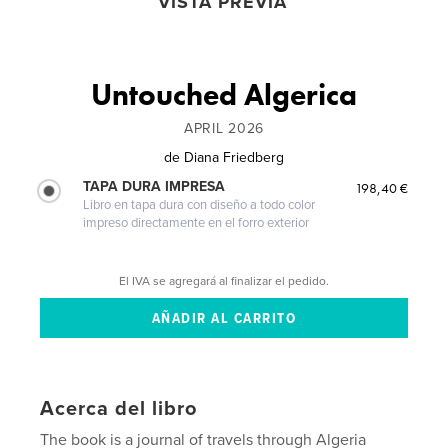
VISTA PREVIA
Untouched Algerica
APRIL 2026
de
Diana Friedberg
TAPA DURA IMPRESA
198,40 €
Libro en tapa dura con diseño a todo color
impreso directamente en el forro exterior
El IVA se agregará al finalizar el pedido.
Acerca del libro
The book is a journal of travels through Algeria