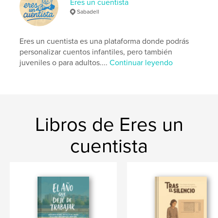
Eres un cuentista
Idioma
Catalan
Sabadell
Palabras clave
,
,
,
Eres un cuentista es una plataforma donde podrás
ilustraciones
infantil
superación
personalizar cuentos infantiles, pero también
vibraciones
juveniles o para adultos....
Continuar leyendo
Libros de Eres un
cuentista