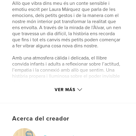
Allò que vibra dins meu és un conte sensible i
emotiu escrit per Laura Márquez que parla de les
emocions, dels petits gestos i de la manera com el
nostre món interior pot transformar la realitat que
ens envolta. A través de la mirada de l’Àlvar, un nen
que travessa un dia difícil, la història ens recorda
que fins i tot els canvis més petits poden començar
a fer vibrar alguna cosa nova dins nostre.
Amb una atmosfera càlida i delicada, el llibre
convida infants i adults a reflexionar sobre l’actitud,
l’empatia i la connexió amb allò que sentim. Una
història propera i lluminosa sobre el poder invisible
de les emocions.
VER MÁS
Características y detalles
Categoría principal:
Autoayuda
Acerca del creador
Características:
Apaisado estándar, 25×20 cm
N.º de páginas:
20
Fecha de publicación:
may. 27, 2026