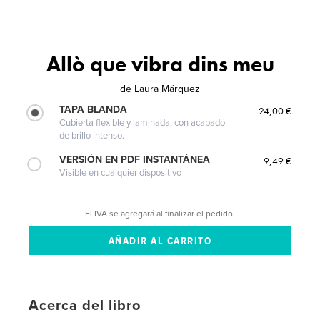
Allò que vibra dins meu
de
Laura Márquez
TAPA BLANDA
24,00 €
Cubierta flexible y laminada, con acabado
de brillo intenso.
VERSIÓN EN PDF INSTANTÁNEA
9,49 €
Visible en cualquier dispositivo
El IVA se agregará al finalizar el pedido.
Acerca del libro