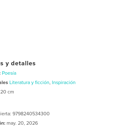
s y detalles
:
Poesía
ales
Literatura y ficción
,
Inspiración
×20 cm
bierta: 9798240534300
ón:
may. 20, 2026