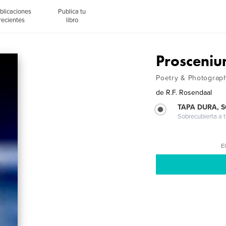
blicaciones
Publica tu
recientes
libro
Prosceni
Poetry & Photograp
de
R.F. Rosendaal
TAPA DURA, 
Sobrecubierta a t
El