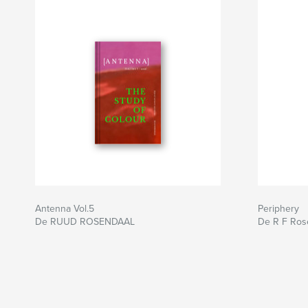
Antenna Vol.5
Periphery
De RUUD ROSENDAAL
De R F Ros