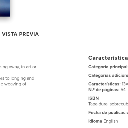
VISTA PREVIA
Característica
ng away, in art or
Categoría principal
Categorías adicion
rs to longing and
The weaving of
Características:
13
N.º de páginas:
54
ISBN
Tapa dura, sobrecu
Fecha de publicaci
Idioma
English