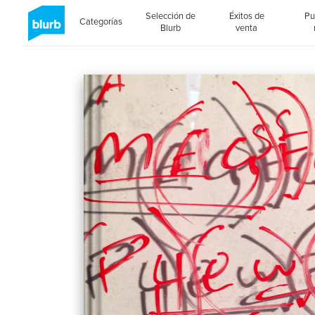
Selección de
Éxitos de
Pu
Categorías
Blurb
venta