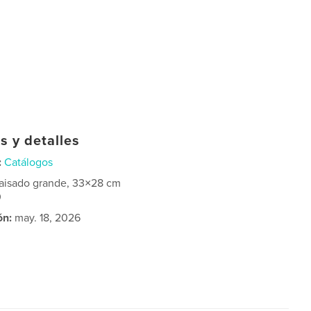
s y detalles
:
Catálogos
aisado grande, 33×28 cm
0
ón:
may. 18, 2026