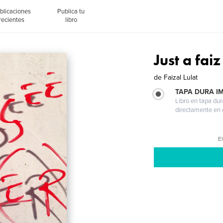
blicaciones
Publica tu
recientes
libro
Just a fai
de
Faizal Lulat
TAPA DURA I
Libro en tapa dur
directamente en e
El