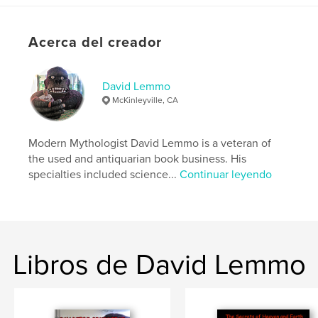
Tapa dura impresa: 9798240539251
Fecha de publicación:
may. 14, 2026
Acerca del creador
Idioma
English
David Lemmo
McKinleyville, CA
Modern Mythologist David Lemmo is a veteran of
the used and antiquarian book business. His
specialties included science...
Continuar leyendo
Libros de David Lemmo